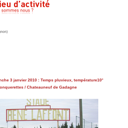
gnon
)
nche
3
janvier
2010 : Temps
pluvieux
,
température10°
onquerettes
/
Chateauneuf
de
Gadagne