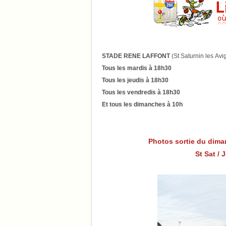
STADE RENE
LAFFONT
(St
Saturnin
les
Avi
Tous
les
mardis
à
18h30
Tous les jeudis à 18h30
Tous
les
vendredis
à
18h30
Et
tous
les
dimanches
à
10h
Photos sortie du
dima
St Sat /
J